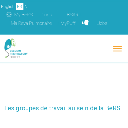
Aller
-->
English
FR
NL
au
My BeRS
Contact
BSAR
contenu
Ma Reva Pulmonaire
MyPuff
Jobs
principal
Les groupes de travail au sein de la BeRS