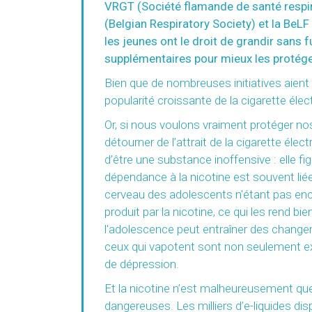
VRGT (Société flamande de santé respira
(Belgian Respiratory Society) et la BeL
les jeunes ont le droit de grandir san
supplémentaires pour mieux les protége
Bien que de nombreuses initiatives aient
popularité croissante de la cigarette él
Or, si nous voulons vraiment protéger nos 
détourner de l’attrait de la cigarette éle
d’être une substance inoffensive : elle fi
dépendance à la nicotine est souvent lié
cerveau des adolescents n'étant pas en
produit par la nicotine, ce qui les rend b
l'adolescence peut entraîner des changem
ceux qui vapotent sont non seulement exp
de dépression.
Et la nicotine n’est malheureusement que 
dangereuses. Les milliers d’e-liquides d