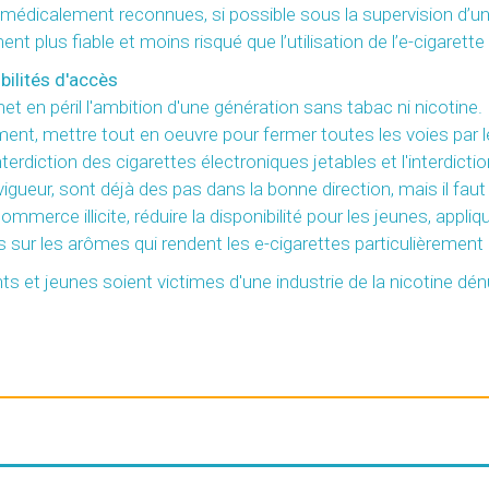
ue médicalement reconnues, si possible sous la supervision d
lus fiable et moins risqué que l’utilisation de l’e-cigarette 
ibilités d'accès
met en péril l'ambition d'une génération sans tabac ni nicotine
ent, mettre tout en oeuvre pour fermer toutes les voies par le
nterdiction des cigarettes électroniques jetables et l'interdict
ueur, sont déjà des pas dans la bonne direction, mais il faut al
mmerce illicite, réduire la disponibilité pour les jeunes, appl
 sur les arômes qui rendent les e-cigarettes particulièrement
s et jeunes soient victimes d'une industrie de la nicotine dénu