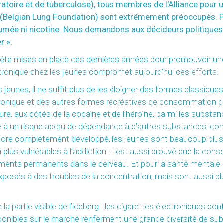
toire et de tuberculose), tous membres de l'Alliance pour u
F (Belgian Lung Foundation) sont extrêmement préoccupés. P
s fumée ni nicotine. Nous demandons aux décideurs politiqu
r ».
 été mises en place ces dernières années pour promouvoir une 
ectronique chez les jeunes compromet aujourd’hui ces efforts.
jeunes, il ne suffit plus de les éloigner des formes classiques 
ctronique et des autres formes récréatives de consommation de n
gure, aux côtés de la cocaïne et de l’héroïne, parmi les substanc
e à un risque accru de dépendance à d’autres substances, comm
core complètement développé, les jeunes sont beaucoup plus 
ien plus vulnérables à l’addiction. Il est aussi prouvé que la 
ents permanents dans le cerveau. Et pour la santé mentale de
osés à des troubles de la concentration, mais sont aussi plus
la partie visible de l’iceberg : les cigarettes électroniques c
isponibles sur le marché renferment une grande diversité de s