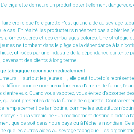
té. L’e-cigarette demeure un produit potentiellement dangereux,
s faire croire que l'e-cigarette n'est qu'une aide au sevrage ta
 le cas. En réalité, les producteurs n’hésitent pas à cibler les 
s arômes sucrés et des emballages colorés. Une stratégie qui 
jeunes ne tombent dans le piège de la dépendance à la nicotin
thique, utilisées par une industrie de la dépendance qui tente 
e, devenant des clients à long terme.
vrage tabagique reconnue médicalement
n-fumeurs — surtout les jeunes —, elle peut toutefois représent
ès difficile pour de nombreux fumeurs d'arrêter de fumer, l'é
ains d'entre eux. Quand vous vapotez, vous évitez d’absorber
 qui sont présentes dans la fumée de cigarette. Contrairem
s de remplacement de la nicotine, comme les substituts nicoti
ys - ou la varénicline - un médicament destiné à aider à l’arr
 que ce soit dans notre pays ou à l’échelle mondiale. Cela sig
alité que les autres aides au sevrage tabagique. Les organis