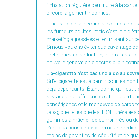
l’inhalation régulière peut nuire à la san
encore largement inconnus.
L'industrie de la nicotine s'évertue à nou
les fumeurs adultes, mais c'est loin d'être
marketing agressives et en misant sur de
Si nous voulons éviter que davantage de 
techniques de séduction, contraires à l'é
nouvelle génération d'accros à la nicotin
L'e-cigarette n'est pas une aide au se
Si l’e-cigarette est à bannir pour les no
déjà dépendants. Étant donné qu'il est tr
sevrage peut offrir une solution à cert
cancérigènes et le monoxyde de carbone,
tabagique telles que les TRN - thérapie
gommes à mâcher, de comprimés ou de spra
n’est pas considérée comme un médicament
moins de garanties de sécurité et de qu