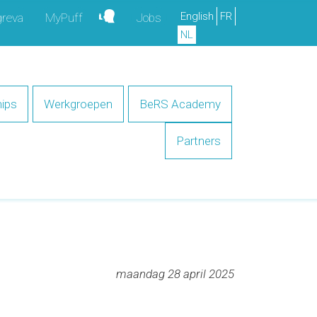
English
FR
greva
MyPuff
Jobs
NL
ips
Werkgroepen
BeRS Academy
Partners
maandag 28 april 2025