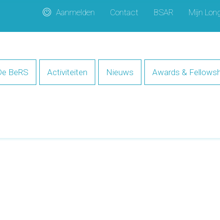
Aanmelden
Contact
BSAR
Mijn Lon
De BeRS
Activiteiten
Nieuws
Awards & Fellowsh