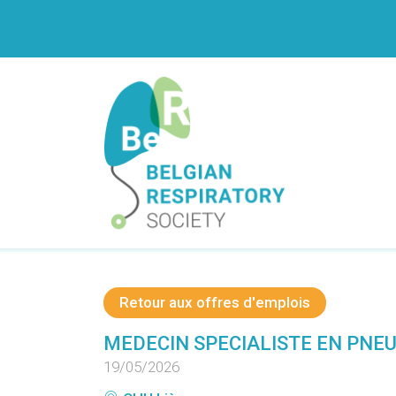
Aller
-->
au
contenu
principal
Navigation
principale
Retour aux offres d'emplois
MEDECIN SPECIALISTE EN PNEU
19/05/2026