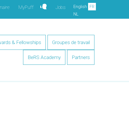
English
FR
naire
MyPuff
Jobs
NL
ards & Fellowships
Groupes de travail
BeRS Academy
Partners