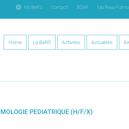
My BeRS
Contact
BSAR
Ma Reva Pulmo
Home
La BeRS
Activités
Actualités
Aw
MOLOGIE PEDIATRIQUE (H/F/X)