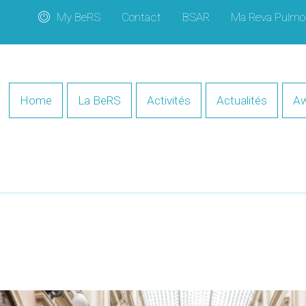
My BeRS
Contact
BSAR
Ma Reva Pulmo
Home
La BeRS
Activités
Actualités
Aw