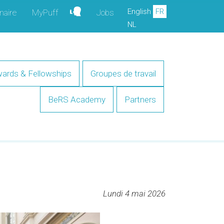
English
FR
naire
MyPuff
Jobs
NL
ards & Fellowships
Groupes de travail
BeRS Academy
Partners
Lundi 4 mai 2026