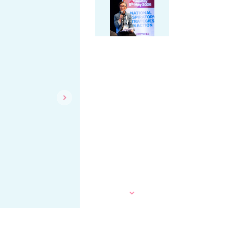
Previous
Next
Next