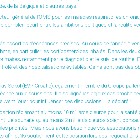
, de la Belgique et d’autres pays.
cteur général de l’OMS pour les maladies respiratoires chroni
e combler l’écart entre les ambitions politiques et la réalité 
és assorties d’échéances précises. Au cours de l’année à venir,
me, en particulier les corticostéroïdes inhalés. Dans les deu
rimaires, notamment par le diagnostic et le suivi de routine. 
ôlé et des hospitalisations évitables. Ce ne sont pas des obje
av Sokol (EVP, Croatie), également membre du Groupe parleme
péenne aux discussions. Il a souligné les enjeux des prochaine
euvent jouer pour influencer ces discussions. Il a déclaré :
ition réclamant au moins 10 milliards d’euros pour la santé 
nt. Je souhaite qu’au moins 2 milliards d’euros soient consacré
ales priorités. Mais nous avons besoin que vos associations 
 afin qu’ils soutiennent cette position lors des négociations 