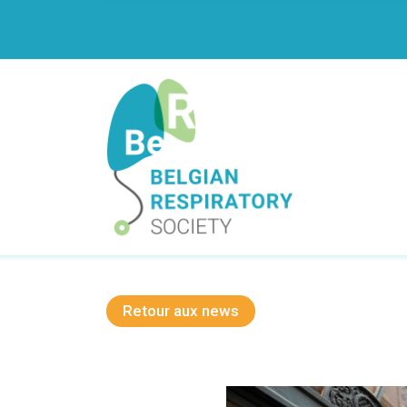
Aller
-->
au
contenu
principal
Navigation
principale
Retour aux news