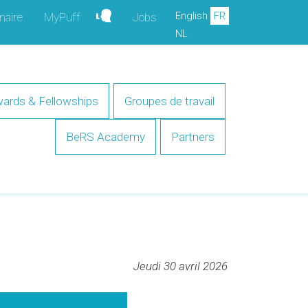
English
FR
naire
MyPuff
Jobs
NL
ards & Fellowships
Groupes de travail
BeRS Academy
Partners
Jeudi 30 avril 2026