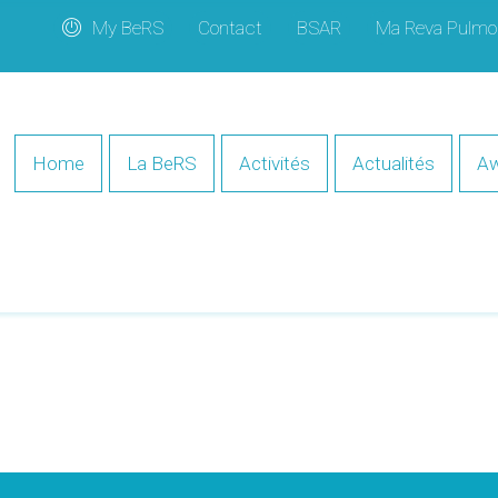
My BeRS
Contact
BSAR
Ma Reva Pulmo
Home
La BeRS
Activités
Actualités
Aw