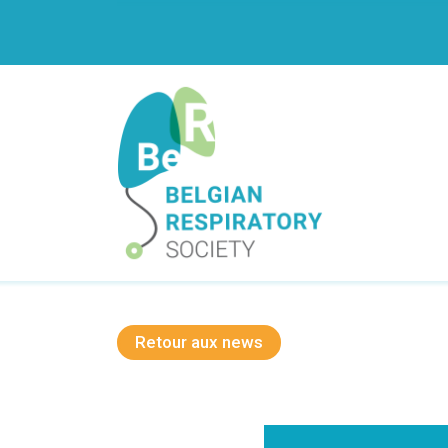
Aller
-->
au
contenu
principal
Navigation
principale
Retour aux news